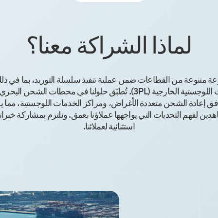
لماذا الشراكة معنا؟
SO مع مجموعة متنوعة من القطاعات ضمن عملية تنفيذ سلسلة التوريد، بما ف
والموزعون ومقدمو الخدمات اللوجستية الخارجية (3PL). تُطبّق حلولنا في
ق إعادة الشحن متعددة الأغراض، ومراكز الخدمات اللوجستية، مما 
 لفهم التحديات التي يواجهها عملاؤنا بعمق. ونلتزم بمشاركة خبراتنا
ر
استثنائية لعملائنا.