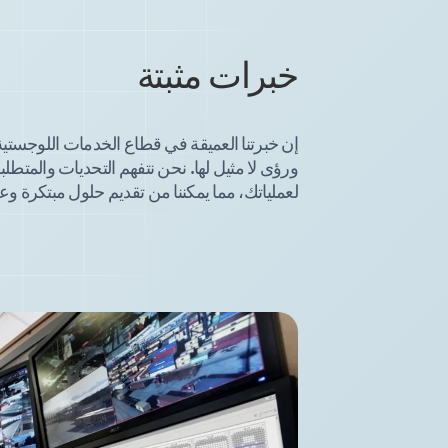
خبرات مثبتة
اختر اهتمامك
نظام TOS
إن خبرتنا العميقة في قطاع الخدمات اللوجستية 
نظام WMS
ورؤى لا مثيل لها. نحن نتفهم التحديات والمتطلب
لعملياتك، مما يمكننا من تقديم حلول مبتكرة وعم
نظاما YMS وTMS
الخدمات
الفعاليات