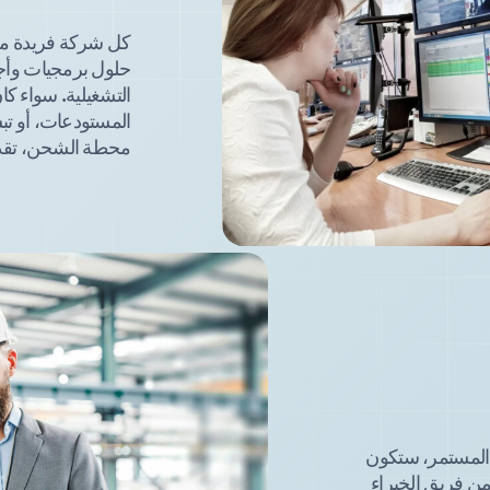
كل شركة فريدة من 
حلول برمجيات وأجه
التشغيلية. سواء كا
المستودعات، أو تبس
محطة الشحن، تقدم SOLVO حلولاً من
م المستمر، ستكون
من فريق الخبراء