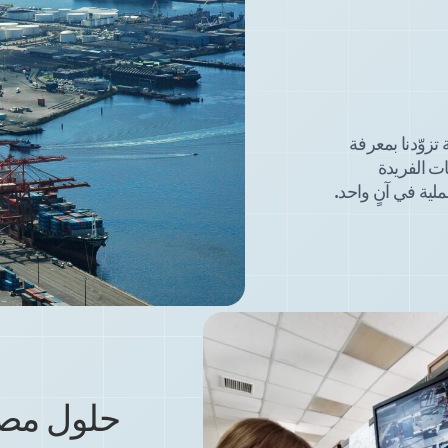
تزوّدنا بمعرفة
ات الفريدة
لية في آنٍ واحد.
حلول مص